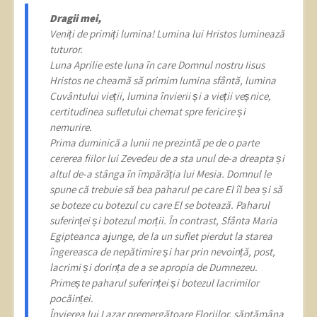
Dragii mei,
Veniți de primiți lumina! Lumina lui Hristos luminează
tuturor.
Luna Aprilie este luna în care Domnul nostru Iisus
Hristos ne cheamă să primim lumina sfântă, lumina
Cuvântului vieții, lumina învierii și a vieții veșnice,
certitudinea sufletului chemat spre fericire și
nemurire.
Prima duminică a lunii ne prezintă pe de o parte
cererea fiilor lui Zevedeu de a sta unul de-a dreapta și
altul de-a stânga în împărăția lui Mesia. Domnul le
spune că trebuie să bea paharul pe care El îl bea și să
se boteze cu botezul cu care El se botează. Paharul
suferinței și botezul morții. În contrast, Sfânta Maria
Egipteanca ajunge, de la un suflet pierdut la starea
îngereasca de nepătimire și har prin nevoință, post,
lacrimi și dorința de a se apropia de Dumnezeu.
Primește paharul suferinței și botezul lacrimilor
pocăinței.
Învierea lui Lazar premergătoare Floriilor, săptămâna