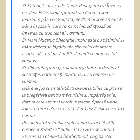
Sf. Patimi, Cina cea de Taină, Răstignirea și Învierea
ne oferă Pelerinajul spiritual din Betania spre
Ierusalim până pe Golgota, pe drumul spre Emaus și
până în casa în care Toma ne încredințează de
învierea cu trup real al Domnului.
Sf. Mare Mucenic Gheorghe împlinește cu pătimirii și
mărturisirea sa făgăduința sfințeniei biruitoare
asupra păcatului, răutății și morții cu puterea lui
Hristos.
Sf. Gheorghe primește paharul și botezul deplin al
suferinței, pătimirii și mărturisirii cu puterea lui
Hristos.
Iată mai jos cuvintele Sf. Paisie de la Sihla cu privire
la pregătirea pentru mărturisire si împărtășanie,
despre care am mai vorbit în trecut. Sper să fie de
folos tuturor celor ce caută să trăiască viața creștină
curată.
Preiau textul în limba engleză din cartea “A little
corner of Paradise “ publicată în 2016 de editura
St. Herman of Alaska brotherhood, pagina 209: