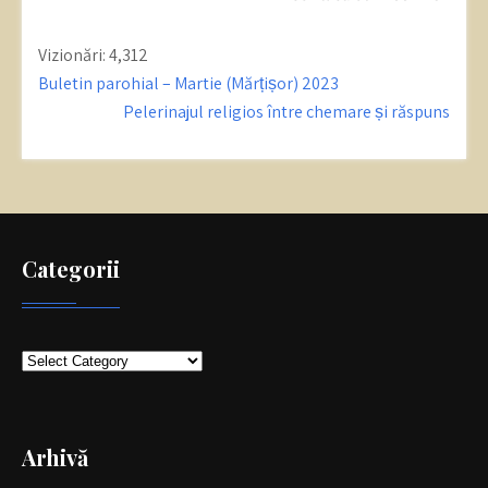
Vizionări:
4,312
Post
Buletin parohial – Martie (Mărțișor) 2023
navigation
Pelerinajul religios între chemare și răspuns
Categorii
Categorii
Arhivă