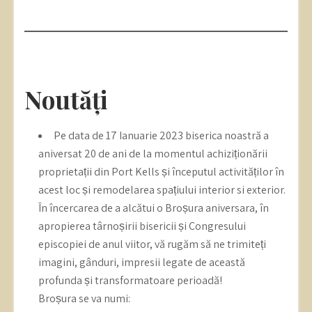
Noutăți
Pe data de 17 Ianuarie 2023 biserica noastră a
aniversat 20 de ani de la momentul achiziționării
proprietații din Port Kells și începutul activităților în
acest loc și remodelarea spațiului interior si exterior.
În încercarea de a alcătui o Broșura aniversara, în
apropierea târnoșirii bisericii și Congresului
episcopiei de anul viitor, vă rugăm să ne trimiteți
imagini, gânduri, impresii legate de această
profunda și transformatoare perioadă!
Broșura se va numi: