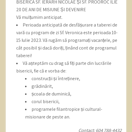
BISERICA SF. IERARH NICOLAE ȘI SF. PROOROC ILIE
20 DE ANI DE MISIUNE ȘI DEVENIRE
Vă mulțumim anticipat.
Perioada anticipată de desfășurare a taberei de
vară cu program de zi Sf. Veronica este perioada 10-
15 Iulie 2023. Vă rugăm să programați vacanțele, pe
cât posibil și dacă doriți, ținând cont de programul
taberei!
Vă așteptăm cu drag să fiți parte din lucrările
bisericii, fie că e vorba de:
construcții și întreținere,
grădinărit,
școala de duminică,
corul bisericii,
programele filantropice și cultural-
misionare de peste an.
Contact: 604 788-4432