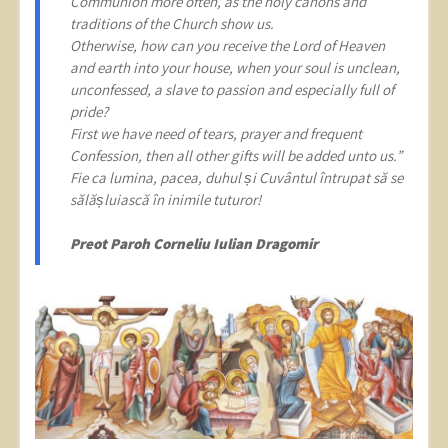
Communion more often, as the holy canons and
traditions of the Church show us.
Otherwise, how can you receive the Lord of Heaven
and earth into your house, when your soul is unclean,
unconfessed, a slave to passion and especially full of
pride?
First we have need of tears, prayer and frequent
Confession, then all other gifts will be added unto us.”
Fie ca lumina, pacea, duhul și Cuvântul întrupat să se
sălășluiască în inimile tuturor!
Preot Paroh Corneliu Iulian Dragomir