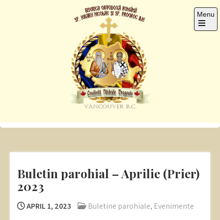
Skip
Menu
to
content
Open
the
main
menu
Sf. Ier. Nicolae si Pro.
Romanian Orthodox Church
Ilie
Buletin parohial – Aprilie (Prier)
2023
APRIL 1, 2023
Buletine parohiale
,
Evenimente