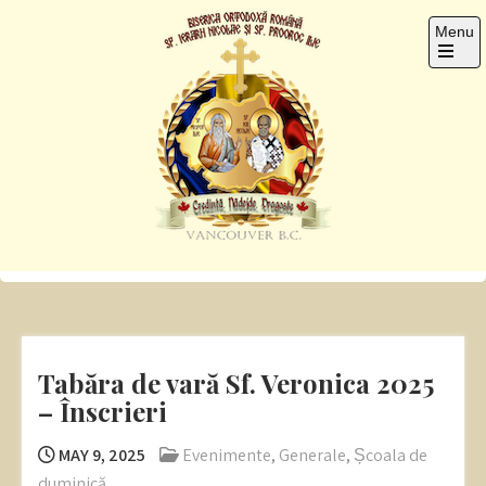
Skip
Menu
to
content
Open
the
main
menu
Sf. Ier. Nicolae si Pro.
Romanian Orthodox Church
Ilie
Tabăra de vară Sf. Veronica 2025
– Înscrieri
MAY 9, 2025
Evenimente
,
Generale
,
Școala de
duminică