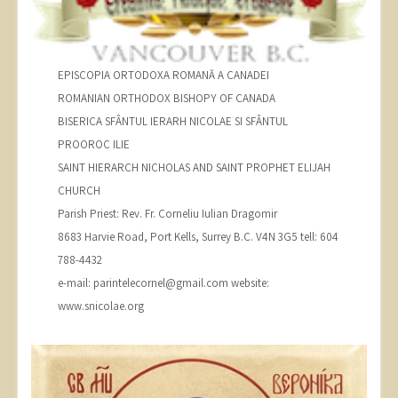
EPISCOPIA ORTODOXA ROMANĂ A CANADEI
ROMANIAN ORTHODOX BISHOPY OF CANADA
BISERICA SFÂNTUL IERARH NICOLAE SI SFÂNTUL
PROOROC ILIE
SAINT HIERARCH NICHOLAS AND SAINT PROPHET ELIJAH
CHURCH
Parish Priest: Rev. Fr. Corneliu Iulian Dragomir
8683 Harvie Road, Port Kells, Surrey B.C. V4N 3G5 tell: 604
788-4432
e-mail: parintelecornel@gmail.com website:
www.snicolae.org