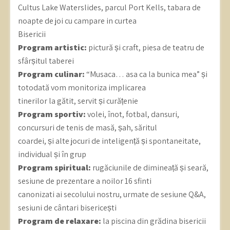
Cultus Lake Waterslides, parcul Port Kells, tabara de
noapte de joi cu campare in curtea
Bisericii
Program artistic:
pictură și craft, piesa de teatru de
sfârșitul taberei
Program culinar:
“Musaca… asa ca la bunica mea” și
totodată vom monitoriza implicarea
tinerilor la gătit, servit și curățenie
Program sportiv:
volei, înot, fotbal, dansuri,
concursuri de tenis de masă, șah, săritul
coardei, și alte jocuri de inteligență și spontaneitate,
individual și în grup
Program spiritual:
rugăciunile de dimineață și seară,
sesiune de prezentare a noilor 16 sfinti
canonizati ai secolului nostru, urmate de sesiune Q&A,
sesiuni de cântari bisericești
Program de relaxare:
la piscina din grădina bisericii