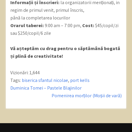
Informații și înscrieri:
la organizatorii menționați, in
regim de primul venit, primul înscris,
până la completarea locurilor
Orarul taberei:
9:00 am – 7:00 pm,
Cost:
$45/copil/zi
sau $250/copil/6 zile
Vă așteptăm cu drag pentru o săptămână bogată
și plină de creativitate!
Vizionări:
1,644
Tags:
biserica sfantul nicolae
,
port kells
Post
Duminica Tomei – Pastele Blajinilor
navigation
Pomenirea morților (Moșii de vară)