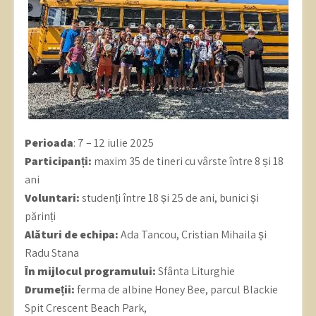
Perioada
: 7 – 12 iulie 2025
Participanți:
maxim 35 de tineri cu vârste între 8 și 18
ani
Voluntari:
studenți între 18 și 25 de ani, bunici și
părinți
Alături de echipa:
Ada Tancou, Cristian Mihaila și
Radu Stana
În mijlocul programului:
Sfânta Liturghie
Drumeții:
ferma de albine Honey Bee, parcul Blackie
Spit Crescent Beach Park,