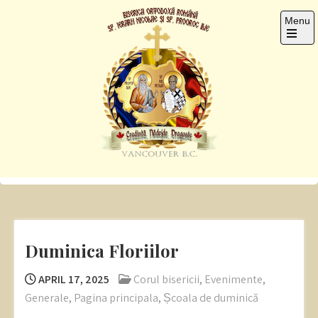
Skip
Menu
to
content
Open
the
main
menu
Sf. Ier. Nicolae si Pro.
Romanian Orthodox Church
Ilie
Duminica Floriilor
APRIL 17, 2025
Corul bisericii
,
Evenimente
,
Generale
,
Pagina principala
,
Școala de duminică