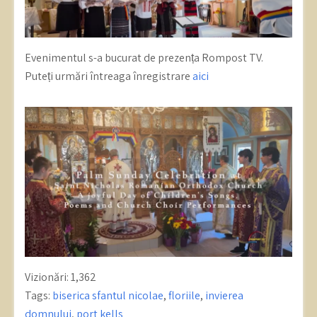
Evenimentul s-a bucurat de prezența Rompost TV.
Puteți urmări întreaga înregistrare
aici
Vizionări:
1,362
Tags:
biserica sfantul nicolae
,
floriile
,
invierea
domnului
,
port kells