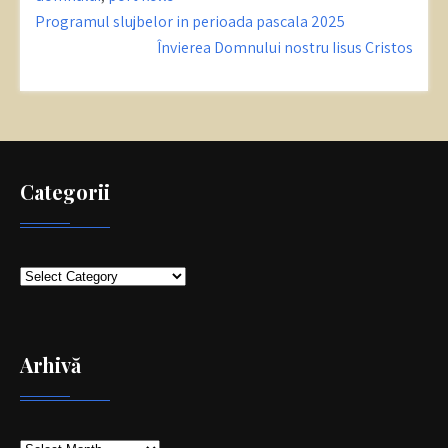
Post
Programul slujbelor in perioada pascala 2025
navigation
Învierea Domnului nostru Iisus Cristos
Categorii
Categorii
Arhivă
Arhivă