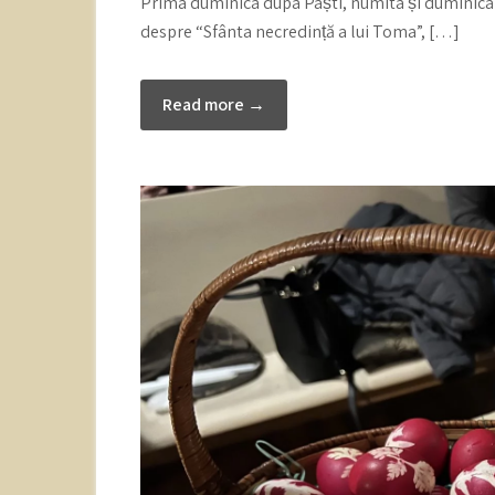
Prima duminica dupa Paști, numita și duminica 
despre “Sfânta necredință a lui Toma”, […]
Read more →