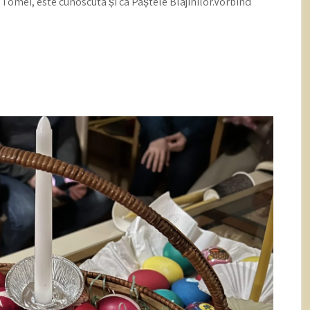
Tomei, este cunoscuta și ca Paștele Blajinilor.Vorbind