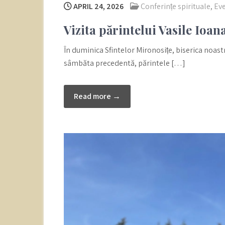
APRIL 24, 2026
Conferințe spirituale
,
Ev
Vizita părintelui Vasile Ioan
În duminica Sfintelor Mironosițe, biserica noastr
sâmbăta precedentă, părintele […]
Read more →