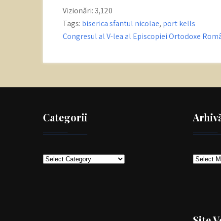
Vizionări:
3,120
Tags:
biserica sfantul nicolae
,
port kells
Post
Congresul al V-lea al Episcopiei Ortodoxe Rom
navigation
Categorii
Arhiv
Categorii
Arhivă
Site V