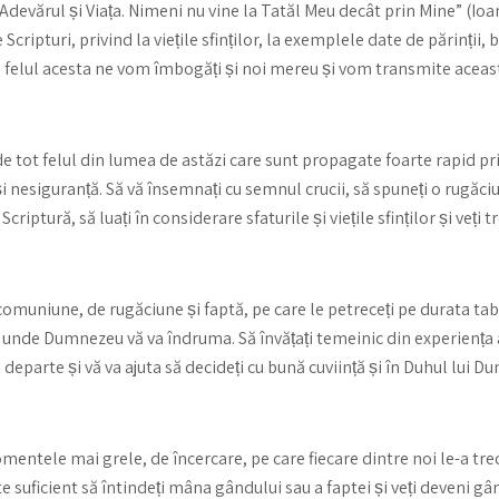
Adevărul și Viața. Nimeni nu vine la Tatăl Meu decât prin Mine” (Ioan
cripturi, privind la viețile sfinților, la exemplele date de părinții, b
. În felul acesta ne vom îmbogăți și noi mereu și vom transmite acea
 de tot felul din lumea de astăzi care sunt propagate foarte rapid pr
 nesiguranță. Să vă însemnați cu semnul crucii, să spuneți o rugăci
criptură, să luați în considerare sfaturile și viețile sfinților și veți
omuniune, de rugăciune și faptă, pe care le petreceți pe durata taber
unde Dumnezeu vă va îndruma. Să învățați temeinic din experiența ace
ai departe și vă va ajuta să decideți cu bună cuviință și în Duhul lui 
entele mai grele, de încercare, pe care fiecare dintre noi le-a trecut 
ste suficient să întindeți mâna gândului sau a faptei și veți deveni 