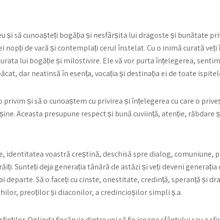
u și să cunoașteți bogăția și nesfârșita lui dragoste și bunătate pri
nei nopți de vară și contemplați cerul înstelat. Cu o inimă curată veț
ta lui bogăție și milostivire. Ele vă vor purta înțelegerea, sentim
at, dar neatinsă în esența, vocația și destinația ei de toate ispitel
 privim și să o cunoaștem cu privirea și înțelegerea cu care o prive
nșine. Aceasta presupune respect și bună cuviință, atenție, răbdare ș
e, identitatea voastră creștină, deschisă spre dialog, comuniune, pri
trăiți. Sunteți deja generația tânără de astăzi și veți deveni generați
i departe. Să o faceți cu cinste, onestitate, credință, speranță și dr
ilor, preoților și diaconilor, a credincioșilor simpli ș.a.
ților. Oglinda fiecăruia dintre voi să fie icoana sfântului sau a sfint