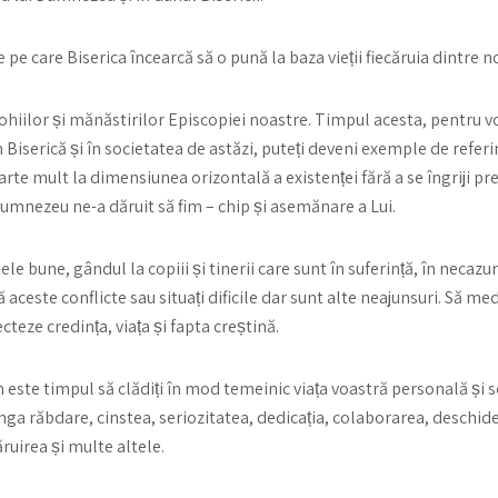
 care Biserica încearcă să o pună la baza vieții fiecăruia dintre noi 
arohiilor și mănăstirilor Episcopiei noastre. Timpul acesta, pentru voi
în Biserică și în societatea de astăzi, puteți deveni exemple de refer
arte mult la dimensiunea orizontală a existenței fără a se îngriji pre
Dumnezeu ne-a dăruit să fim – chip și asemănare a Lui.
tele bune, gândul la copiii și tinerii care sunt în suferință, în necazur
ă aceste conflicte sau situați dificile dar sunt alte neajunsuri. Să med
ecteze credința, viața și fapta creștină.
um este timpul să clădiți în mod temeinic viața voastră personală și 
a răbdare, cinstea, seriozitatea, dedicația, colaborarea, deschidere
ăruirea și multe altele.