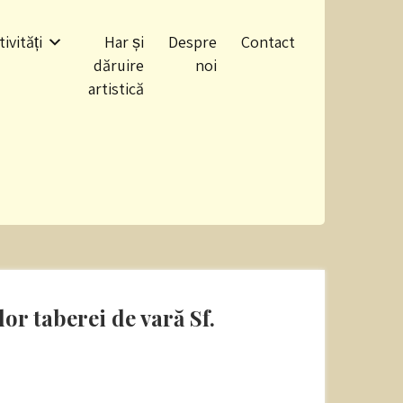
tivități
Har și
Despre
Contact
dăruire
noi
artistică
r taberei de vară Sf.