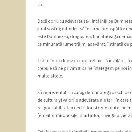
voi.
Dacă doriți cu adevărat să-l întâlniți pe Dumneze
jurul vostru; întindeți-vă în iarba proaspătă a u
este Dumnezeu, dragostea, bunătatea și nemăsura
ce minunată lume trăim, adevărat, întinată de păc
Trăim într-o lume în care trebuie să învățăm să o
trebuie să ne privim și să ne înțelegem pe noi î
multe altele.
Să reprezentați cu curaj, demnitate și deschider
de cultura și valorile adevărate ale țării în care 
responsabilitatea deciziilor și drumului ei pe ma
femeilor mironosițe, martirilor, cuvioșilor, ierarh
Fețele voastre să rămână luminoase ca cele ale sfin