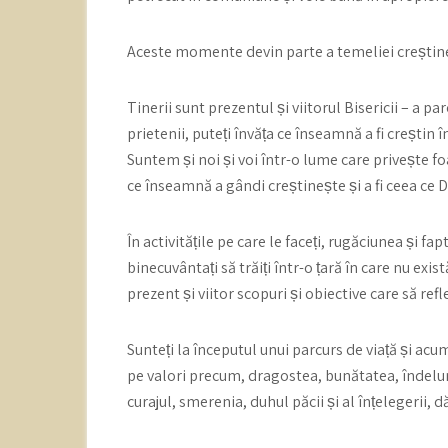
Aceste momente devin parte a temeliei creștine pe
Tinerii sunt prezentul și viitorul Bisericii – a p
prietenii, puteți învăța ce înseamnă a fi creștin 
Suntem și noi și voi într-o lume care privește fo
ce înseamnă a gândi creștinește și a fi ceea ce 
În activitățile pe care le faceți, rugăciunea și fap
binecuvântați să trăiți într-o țară în care nu exist
prezent și viitor scopuri și obiective care să refl
Sunteți la începutul unui parcurs de viață și ac
pe valori precum, dragostea, bunătatea, îndelung
curajul, smerenia, duhul păcii și al înțelegerii, d