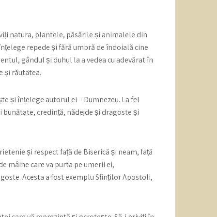
viți natura, plantele, păsările și animalele din
i înțelege repede și fără umbră de îndoială cine
entul, gândul și duhul la a vedea cu adevărat în
e și răutatea.
ște și înțelege autorul ei – Dumnezeu. La fel
i bunătate, credință, nădejde și dragoste și
etenie și respect față de Biserică și neam, față
a de mâine care va purta pe umerii ei,
agoste. Acesta a fost exemplu Sfinților Apostoli,
ei care vă reprezintă și ocrotește. Să-i priviți în