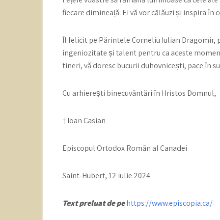
fiecare dimineață. Ei vă vor călăuzi și inspira în
Îl felicit pe Părintele Corneliu Iulian Dragomir,
ingeniozitate și talent pentru ca aceste momente
tineri, vă doresc bucurii duhovnicești, pace în s
Cu arhierești binecuvântări în Hristos Domnul,
† Ioan Casian
Episcopul Ortodox Român al Canadei
Saint-Hubert, 12 iulie 2024
Text preluat de pe
https://www.episcopia.ca/