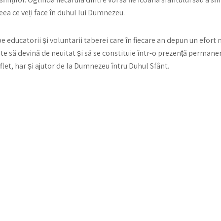
 ceea ce veți face în duhul lui Dumnezeu.
 pe educatorii și voluntarii taberei care în fiecare an depun un efor
 să devină de neuitat și să se constituie într-o prezență permanent
uflet, har și ajutor de la Dumnezeu întru Duhul Sfânt.