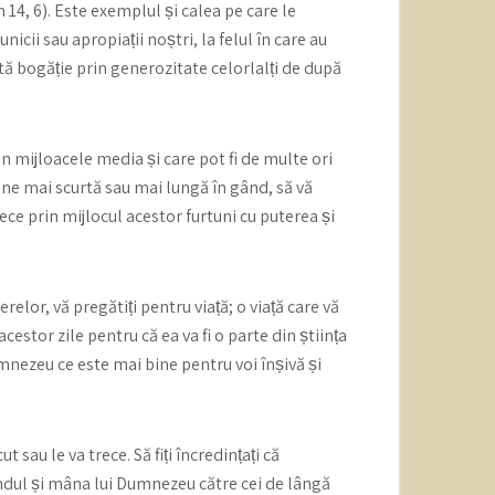
 14, 6). Este exemplul și calea pe care le
unicii sau apropiații noștri, la felul în care au
stă bogăție prin generozitate celorlalți de după
in mijloacele media și care pot fi de multe ori
une mai scurtă sau mai lungă în gând, să vă
 trece prin mijlocul acestor furtuni cu puterea și
elor, vă pregătiți pentru viață; o viață care vă
stor zile pentru că ea va fi o parte din știința
Dumnezeu ce este mai bine pentru voi înșivă și
sau le va trece. Să fiți încredințați că
gândul și mâna lui Dumnezeu către cei de lângă