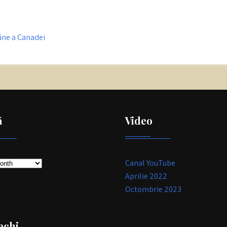
âne a Canadei
ă
Video
Canal YouTube
Aprilie 2022
Octombrie 2023
echi