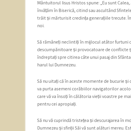
Mântuitorul Iisus Hristos spune: „Eu sunt Calea, 
învățăm în Biserică, citind sau ascultând Sfintele S
trăit și mărturisit credința generațiile trecute
noi.
Să rămâneți neclintiți în mijlocul atâtor furtuni
descumpănitoare și provocatoare de conflicte și
îndreptați spre citirea câte unui pasaj din Sfânta S
harul lui Dumnezeu.
Să nu uitați că în aceste momente de bucurie și c
va purta asemeni corăbiilor navigatorilor acolo 
care vă va însoți în călătoria vieții voastre pe m
pentru cei apropiați.
Să nu vă cuprindă tristețea și descurajarea în mom
Dumnezeu și sfinții Săi vă sunt alături mereu. E