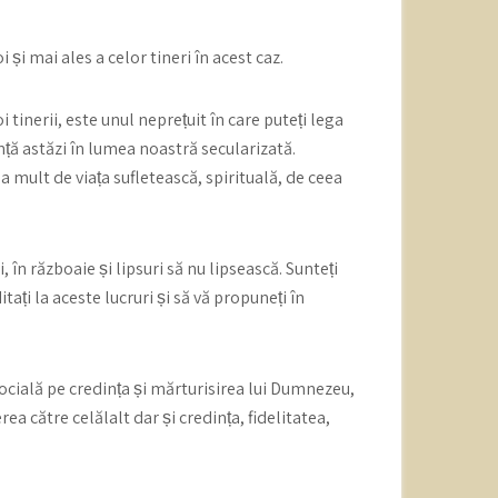
și mai ales a celor tineri în acest caz.
 tinerii, este unul neprețuit în care puteți lega
ință astăzi în lumea noastră secularizată.
a mult de viața sufletească, spirituală, de ceea
i, în războaie și lipsuri să nu lipsească. Sunteți
itați la aceste lucruri și să vă propuneți în
socială pe credința și mărturisirea lui Dumnezeu,
a către celălalt dar și credința, fidelitatea,