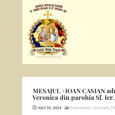
Skip
to
content
Sf. Ier. Nicolae si
Romanian Orthodox Church
Pro. Ilie
MESAJUL +IOAN CASIAN adresat
Veronica din parohia Sf. Ier. 
JULY 15, 2024
Evenimente
,
Generale
,
Pa