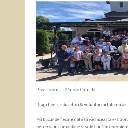
Preacucernice Părinte Corneliu,
Dragi tineri, educatori și voluntari ai taberei de
Mă bucur de fiecare dată să văd această extraord
petrecut în comuniune și voie bună în apropierea