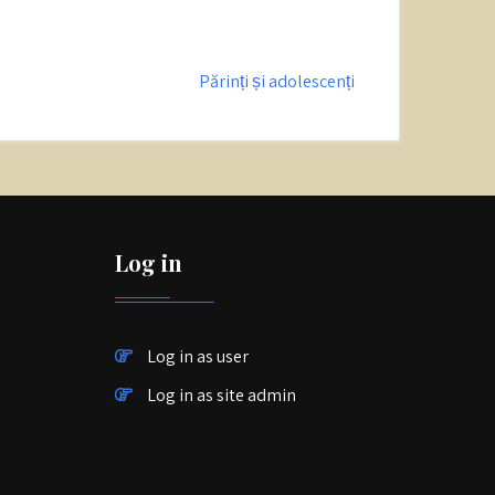
Părinți și adolescenți
Log in
Log in as user
Log in as site admin