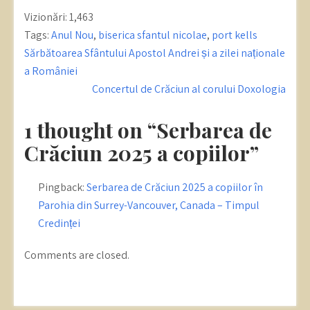
Vizionări:
1,463
Tags:
Anul Nou
,
biserica sfantul nicolae
,
port kells
Post
Sărbătoarea Sfântului Apostol Andrei și a zilei naționale
navigation
a României
Concertul de Crăciun al corului Doxologia
1 thought on “Serbarea de
Crăciun 2025 a copiilor”
Pingback:
Serbarea de Crăciun 2025 a copiilor în
Parohia din Surrey-Vancouver, Canada – Timpul
Credinței
Comments are closed.