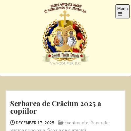
Skip
Menu
to
content
Open
the
main
menu
Sf. Ier. Nicolae si Pro.
Romanian Orthodox Church
Ilie
Serbarea de Crăciun 2025 a
copiilor
DECEMBER 17, 2025
Evenimente
,
Generale
,
Pagina principala
,
Școala de duminică