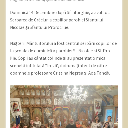
Duminică 14 Decembrie după Sf Liturghie, a avut loc
Serbarea de Crăciun a copiilor parohiei Sfantului
Nicolae și Sfantului Proroc Ilie.
Nașterii Mântuitorului a fost centrul serbării copiilor de
la școala de duminică a parohiei Sf. Nicolae si Sf. Pro.
Ilie. Copii au cântat colinde și au prezentat o mica
scenetă intitulată “Irozii”, îndrumați atent de către
doamnele profesoare Cristina Negrea și Ada Tancău.