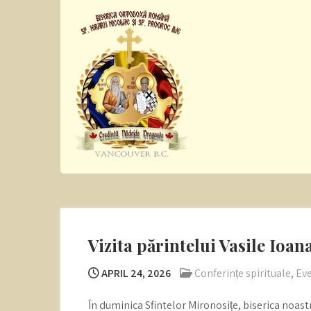
Skip
to
content
Sf. Ier. Nicolae si
Romanian Orthodox Church
Pro. Ilie
Vizita părintelui Vasile Ioan
APRIL 24, 2026
Conferințe spirituale
,
Ev
În duminica Sfintelor Mironosițe, biserica noast