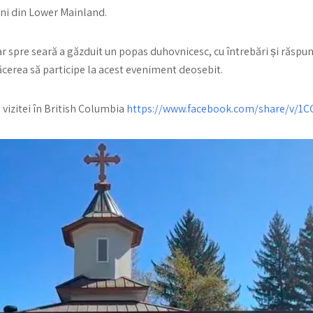
âni din Lower Mainland.
iar spre seară a găzduit un popas duhovnicesc, cu întrebări și răspun
plăcerea să participe la acest eveniment deosebit.
l vizitei în British Columbia
https://www.facebook.com/share/v/1