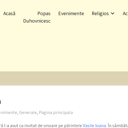
Acasă
Popas
Evenimente
Religios
Ac
Duhovnicesc
a
enimente
,
Generale
,
Pagina principala
ră l-a avut ca invitat de onoare pe părintele
Vasile Ioana
. În sâmbăt