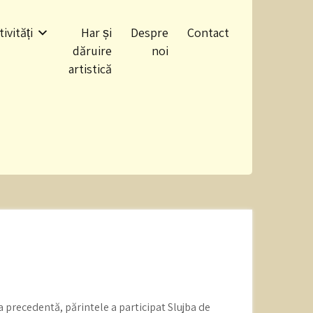
tivități
Har și
Despre
Contact
dăruire
noi
artistică
a precedentă, părintele a participat Slujba de