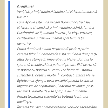
Dragii mei,
Veniți de primiți lumina! Lumina lui Hristos luminează
tuturor.
Luna Aprilie este luna în care Domnul nostru Iisus
Hristos ne cheamă să primim lumina sfântă, lumina
Cuvântului vieții, lumina învierii și a vieții veșnice,
certitudinea sufletului chemat spre fericire și
nemurire.
Prima duminică a lunii ne prezintă pe de o parte
cererea fiilor lui Zevedeu de a sta unul de-a dreapta și
altul de-a stânga în împărăția lui Mesia. Domnul le
spune că trebuie să bea paharul pe care El îl bea și să
se boteze cu botezul cu care El se botează. Paharul
suferinței și botezul morții. În contrast, Sfânta Maria
Egipteanca ajunge, de la un suflet pierdut la starea
îngereasca de nepătimire și har prin nevoință, post,
lacrimi și dorința de a se apropia de Dumnezeu.
Primește paharul suferinței și botezul lacrimilor
pocăinței.
Învierea lui Lazar premergătoare Floriilor, săptămâna