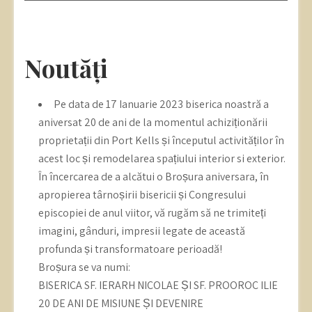
Noutăți
Pe data de 17 Ianuarie 2023 biserica noastră a
aniversat 20 de ani de la momentul achiziționării
proprietații din Port Kells și începutul activităților în
acest loc și remodelarea spațiului interior si exterior.
În încercarea de a alcătui o Broșura aniversara, în
apropierea târnoșirii bisericii și Congresului
episcopiei de anul viitor, vă rugăm să ne trimiteți
imagini, gânduri, impresii legate de această
profunda și transformatoare perioadă!
Broșura se va numi:
BISERICA SF. IERARH NICOLAE ȘI SF. PROOROC ILIE
20 DE ANI DE MISIUNE ȘI DEVENIRE