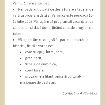
Vă mulțumim anticipat.
Perioada anticipată de desfășurare a taberei de
vară cu program de zi Sf. Veronica este perioada 10-
15 Iulie 2023. Vă rugăm să programați vacanțele, pe
cât posibil și dacă doriți, ținând cont de programul
taberei!
Vă așteptăm cu drag să fiți parte din lucrările
bisericii, fie că e vorba de:
construcții și întreținere,
grădinărit,
școala de duminică,
corul bisericii,
programele filantropice și cultural-
misionare de peste an.
Contact: 604 788-4432