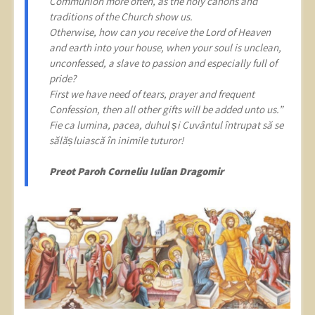
Communion more often, as the holy canons and
traditions of the Church show us.
Otherwise, how can you receive the Lord of Heaven
and earth into your house, when your soul is unclean,
unconfessed, a slave to passion and especially full of
pride?
First we have need of tears, prayer and frequent
Confession, then all other gifts will be added unto us.”
Fie ca lumina, pacea, duhul și Cuvântul întrupat să se
sălășluiască în inimile tuturor!
Preot Paroh Corneliu Iulian Dragomir