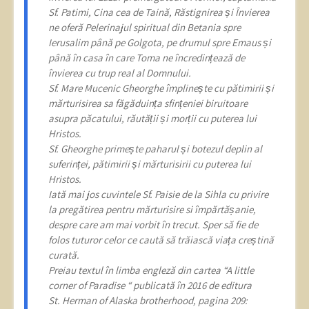
Sf. Patimi, Cina cea de Taină, Răstignirea și Învierea
ne oferă Pelerinajul spiritual din Betania spre
Ierusalim până pe Golgota, pe drumul spre Emaus și
până în casa în care Toma ne încredințează de
învierea cu trup real al Domnului.
Sf. Mare Mucenic Gheorghe împlinește cu pătimirii și
mărturisirea sa făgăduința sfințeniei biruitoare
asupra păcatului, răutății și morții cu puterea lui
Hristos.
Sf. Gheorghe primește paharul și botezul deplin al
suferinței, pătimirii și mărturisirii cu puterea lui
Hristos.
Iată mai jos cuvintele Sf. Paisie de la Sihla cu privire
la pregătirea pentru mărturisire si împărtășanie,
despre care am mai vorbit în trecut. Sper să fie de
folos tuturor celor ce caută să trăiască viața creștină
curată.
Preiau textul în limba engleză din cartea “A little
corner of Paradise “ publicată în 2016 de editura
St. Herman of Alaska brotherhood, pagina 209: