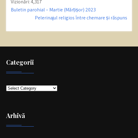
Vizionări:
4,317
Post
Buletin parohial – Martie (Mărțișor) 2023
navigation
Pelerinajul religios între chemare și răspuns
Categorii
Categorii
Arhivă