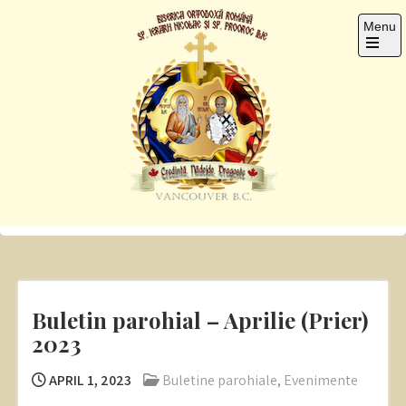
Skip
Menu
to
content
Open
the
main
menu
Sf. Ier. Nicolae si Pro.
Romanian Orthodox Church
Ilie
Buletin parohial – Aprilie (Prier)
2023
APRIL 1, 2023
Buletine parohiale
,
Evenimente