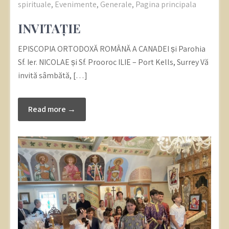
spirituale
,
Evenimente
,
Generale
,
Pagina principala
INVITAȚIE
EPISCOPIA ORTODOXĂ ROMÂNĂ A CANADEI și Parohia
Sf. Ier. NICOLAE și Sf. Prooroc ILIE – Port Kells, Surrey Vă
invită sâmbătă, […]
Read more →