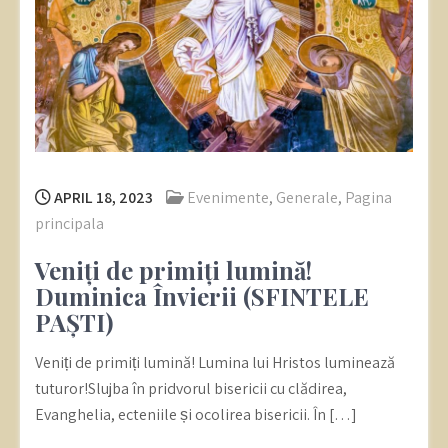
APRIL 18, 2023
Evenimente
,
Generale
,
Pagina
principala
Veniți de primiți lumină!
Duminica Învierii (SFINTELE
PAȘTI)
Veniți de primiți lumină! Lumina lui Hristos luminează
tuturor!Slujba în pridvorul bisericii cu clădirea,
Evanghelia, ecteniile și ocolirea bisericii. În […]