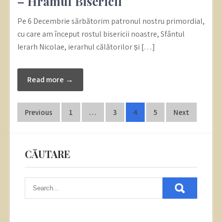
– Hramul Bisericii
Pe 6 Decembrie sărbătorim patronul nostru primordial,
cu care am început rostul bisericii noastre, Sfântul
Ierarh Nicolae, ierarhul călătorilor și […]
Read more →
Posts
Previous
1
…
3
4
5
Next
pagination
CĂUTARE